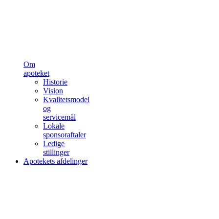
Om
apoteket
Historie
Vision
Kvalitetsmodel
og
servicemål
Lokale
sponsoraftaler
Ledige
stillinger
Apotekets afdelinger