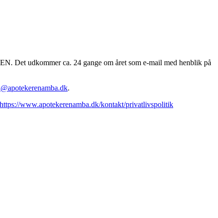
EREN. Det udkommer ca. 24 gange om året som e-mail med henblik på
n@apotekerenamba.dk
.
https://www.apotekerenamba.dk/kontakt/privatlivspolitik