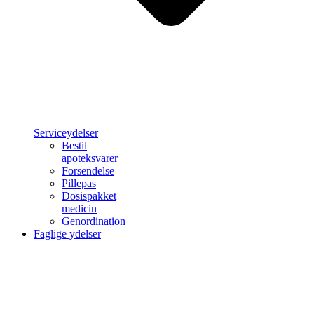
Serviceydelser
Bestil
apoteksvarer
Forsendelse
Pillepas
Dosispakket
medicin
Genordination
Faglige ydelser