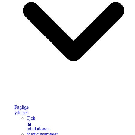
Faglige
ydelser
Tjek
på
inhalationen
Medicinsamtaler