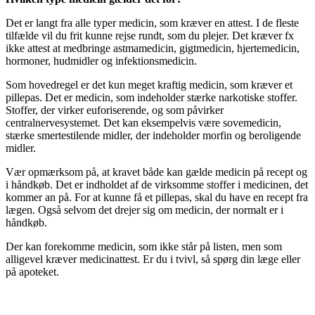
Det er langt fra alle typer medicin, som kræver en attest. I de fleste
tilfælde vil du frit kunne rejse rundt, som du plejer. Det kræver fx
ikke attest at medbringe astmamedicin, gigtmedicin, hjertemedicin,
hormoner, hudmidler og infektionsmedicin.
Som hovedregel er det kun meget kraftig medicin, som kræver et
pillepas. Det er medicin, som indeholder stærke narkotiske stoffer.
Stoffer, der virker euforiserende, og som påvirker
centralnervesystemet. Det kan eksempelvis være sovemedicin,
stærke smertestilende midler, der indeholder morfin og beroligende
midler.
Vær opmærksom på, at kravet både kan gælde medicin på recept og
i håndkøb. Det er indholdet af de virksomme stoffer i medicinen, det
kommer an på. For at kunne få et pillepas, skal du have en recept fra
lægen. Også selvom det drejer sig om medicin, der normalt er i
håndkøb.
Der kan forekomme medicin, som ikke står på listen, men som
alligevel kræver medicinattest. Er du i tvivl, så spørg din læge eller
på apoteket.