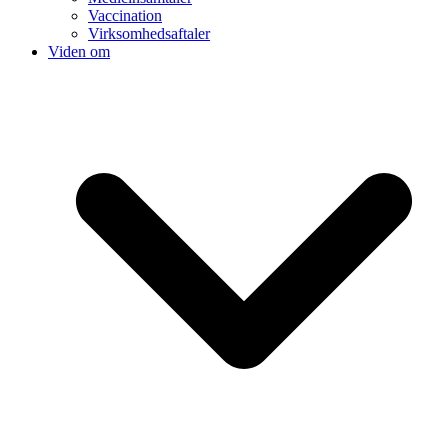
Vaccination
Virksomhedsaftaler
Viden om