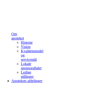
Om
apoteket
Historie
Vision
Kvalitetsmodel
og
servicemål
Lokale
sponsoraftaler
Ledige
stillinger
Apotekets afdelinger