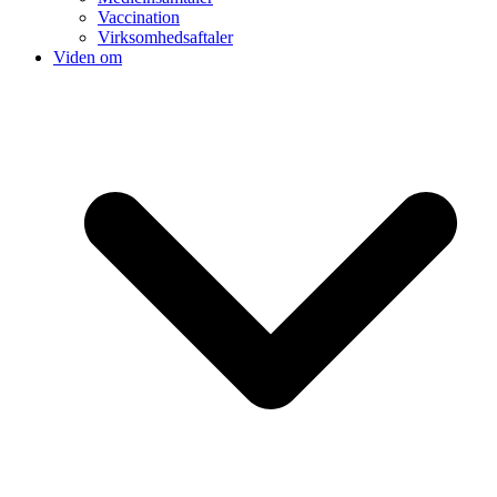
Vaccination
Virksomhedsaftaler
Viden om