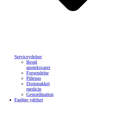
Serviceydelser
Bestil
apoteksvarer
Forsendelse
Pillepas
Dosispakket
medicin
Genordination
Faglige ydelser