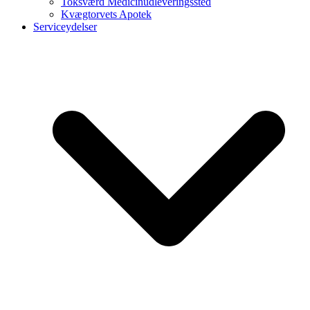
Toksværd Medicinudleveringssted
Kvægtorvets Apotek
Serviceydelser