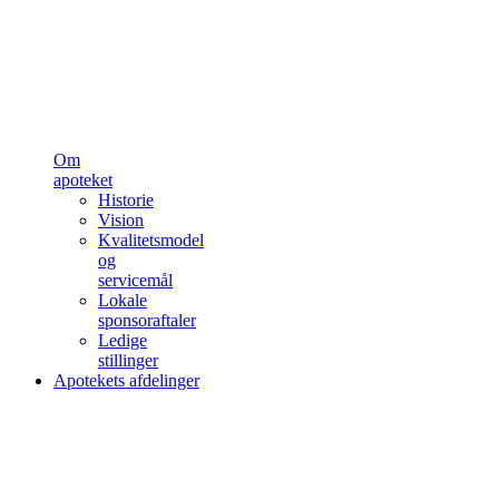
Om
apoteket
Historie
Vision
Kvalitetsmodel
og
servicemål
Lokale
sponsoraftaler
Ledige
stillinger
Apotekets afdelinger