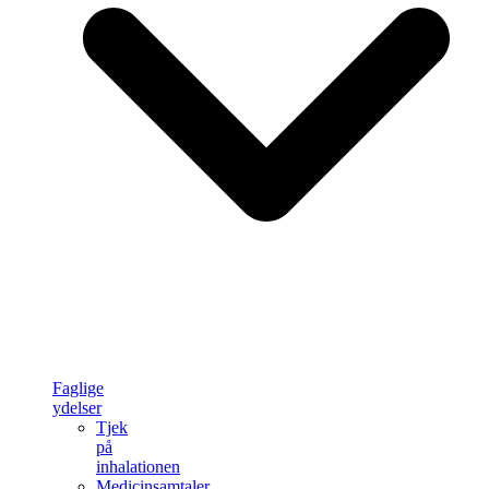
Faglige
ydelser
Tjek
på
inhalationen
Medicinsamtaler