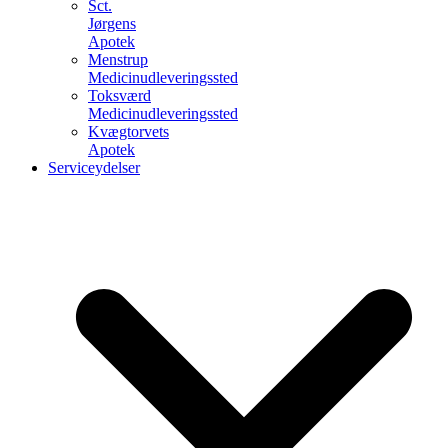
Sct.
Jørgens
Apotek
Menstrup
Medicinudleveringssted
Toksværd
Medicinudleveringssted
Kvægtorvets
Apotek
Serviceydelser