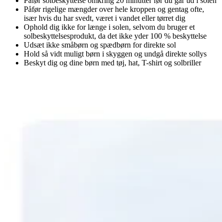
Påfør solbeskyttelse omkring 20 minutter før du går ud i solen
Påfør rigelige mængder over hele kroppen og gentag ofte,
især hvis du har svedt, været i vandet eller tørret dig
Ophold dig ikke for længe i solen, selvom du bruger et
solbeskyttelsesprodukt, da det ikke yder 100 % beskyttelse
Udsæt ikke småbørn og spædbørn for direkte sol
Hold så vidt muligt børn i skyggen og undgå direkte sollys
Beskyt dig og dine børn med tøj, hat, T-shirt og solbriller