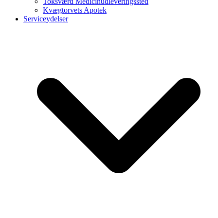
Toksværd Medicinudleveringssted
Kvægtorvets Apotek
Serviceydelser