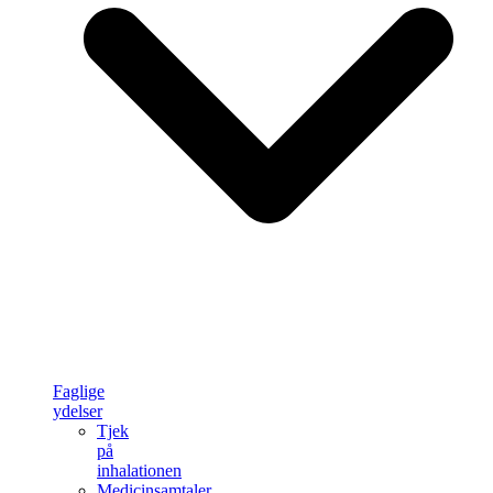
Faglige
ydelser
Tjek
på
inhalationen
Medicinsamtaler