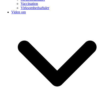
Vaccination
Virksomhedsaftaler
Viden om