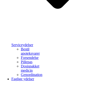
Serviceydelser
Bestil
apoteksvarer
Forsendelse
Pillepas
Dosispakket
medicin
Genordination
Faglige ydelser