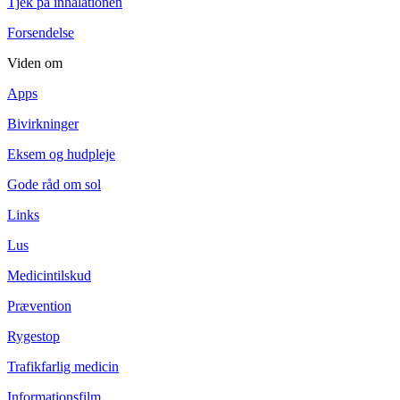
Tjek på inhalationen
Forsendelse
Viden om
Apps
Bivirkninger
Eksem og hudpleje
Gode råd om sol
Links
Lus
Medicintilskud
Prævention
Rygestop
Trafikfarlig medicin
Informationsfilm