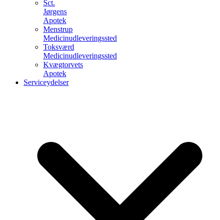
Sct.
Jørgens
Apotek
Menstrup
Medicinudleveringssted
Toksværd
Medicinudleveringssted
Kvægtorvets
Apotek
Serviceydelser