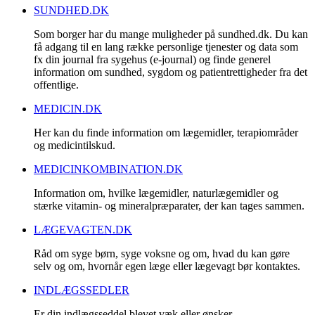
SUNDHED.DK
Som borger har du mange muligheder på sundhed.dk. Du kan
få adgang til en lang række personlige tjenester og data som
fx din journal fra sygehus (e-journal) og finde generel
information om sundhed, sygdom og patientrettigheder fra det
offentlige.
MEDICIN.DK
Her kan du finde information om lægemidler, terapiområder
og medicintilskud.
MEDICINKOMBINATION.DK
Information om, hvilke lægemidler, naturlægemidler og
stærke vitamin- og mineralpræparater, der kan tages sammen.
LÆGEVAGTEN.DK
Råd om syge børn, syge voksne og om, hvad du kan gøre
selv og om, hvornår egen læge eller lægevagt bør kontaktes.
INDLÆGSSEDLER
Er din indlægsseddel blevet væk eller ønsker