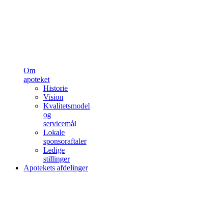
Om
apoteket
Historie
Vision
Kvalitetsmodel
og
servicemål
Lokale
sponsoraftaler
Ledige
stillinger
Apotekets afdelinger