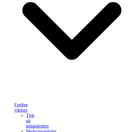
Faglige
ydelser
Tjek
på
inhalationen
Medicinsamtaler