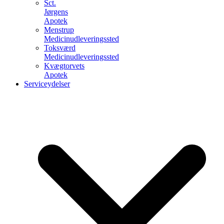
Sct.
Jørgens
Apotek
Menstrup
Medicinudleveringssted
Toksværd
Medicinudleveringssted
Kvægtorvets
Apotek
Serviceydelser