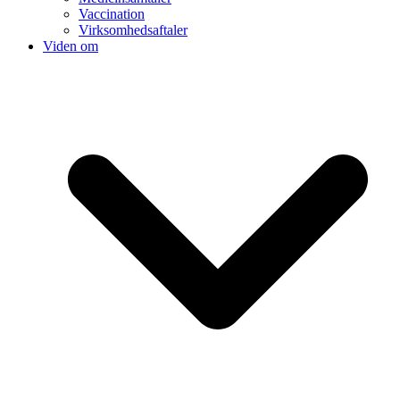
Vaccination
Virksomhedsaftaler
Viden om