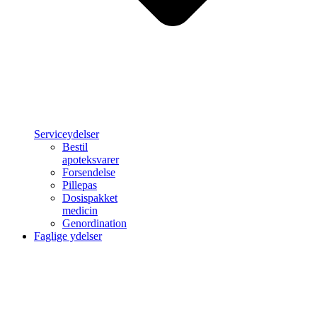
Serviceydelser
Bestil
apoteksvarer
Forsendelse
Pillepas
Dosispakket
medicin
Genordination
Faglige ydelser