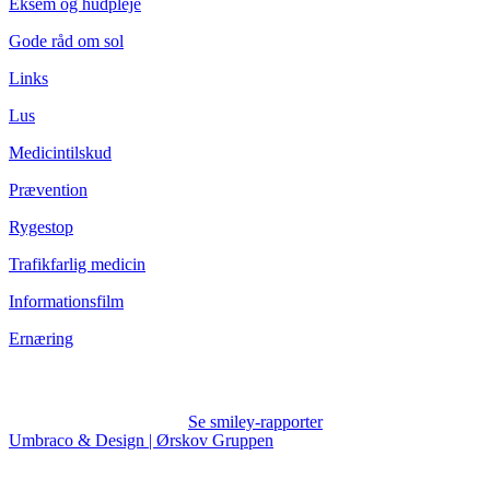
Eksem og hudpleje
Gode råd om sol
Links
Lus
Medicintilskud
Prævention
Rygestop
Trafikfarlig medicin
Informationsfilm
Ernæring
Se smiley-rapporter
Umbraco & Design | Ørskov Gruppen