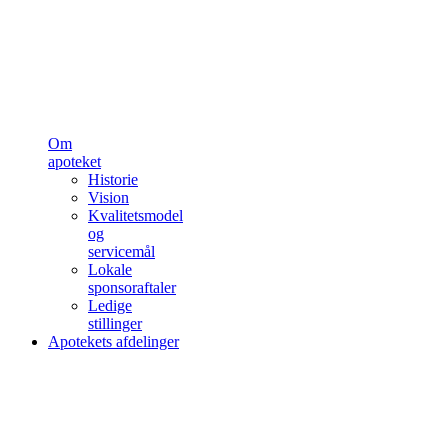
Om
apoteket
Historie
Vision
Kvalitetsmodel
og
servicemål
Lokale
sponsoraftaler
Ledige
stillinger
Apotekets afdelinger