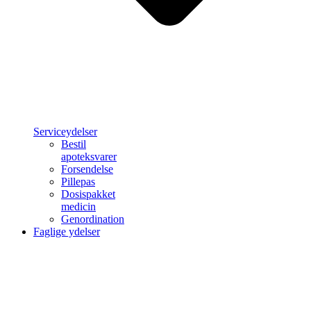
Serviceydelser
Bestil
apoteksvarer
Forsendelse
Pillepas
Dosispakket
medicin
Genordination
Faglige ydelser