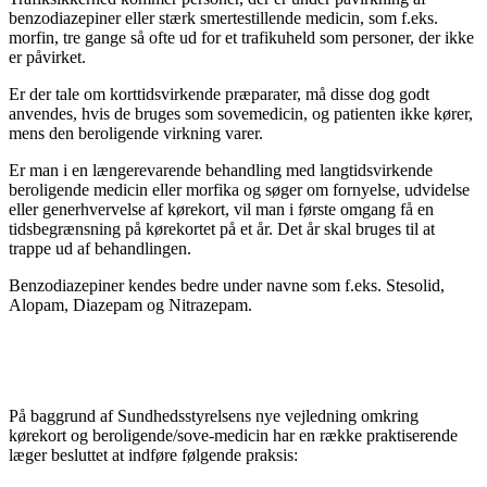
benzodiazepiner eller stærk smertestillende medicin, som f.eks.
morfin, tre gange så ofte ud for et trafikuheld som personer, der ikke
er påvirket.
Er der tale om korttidsvirkende præparater, må disse dog godt
anvendes, hvis de bruges som sovemedicin, og patienten ikke kører,
mens den beroligende virkning varer.
Er man i en længerevarende behandling med langtidsvirkende
beroligende medicin eller morfika og søger om fornyelse, udvidelse
eller generhvervelse af kørekort, vil man i første omgang få en
tidsbegrænsning på kørekortet på et år. Det år skal bruges til at
trappe ud af behandlingen.
Benzodiazepiner kendes bedre under navne som f.eks. Stesolid,
Alopam, Diazepam og Nitrazepam.
På baggrund af Sundhedsstyrelsens nye vejledning omkring
kørekort og beroligende/sove-medicin har en række praktiserende
læger besluttet at indføre følgende praksis: