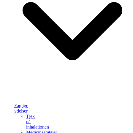
Faglige
ydelser
Tjek
på
inhalationen
Medicinsamtaler