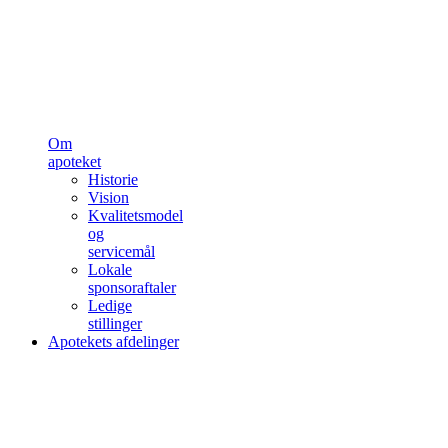
Om
apoteket
Historie
Vision
Kvalitetsmodel
og
servicemål
Lokale
sponsoraftaler
Ledige
stillinger
Apotekets afdelinger