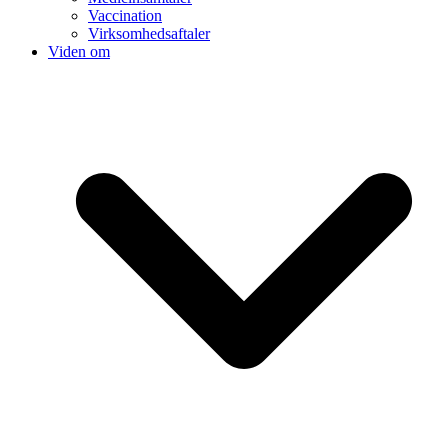
Vaccination
Virksomhedsaftaler
Viden om