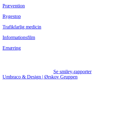
Prævention
Rygestop
Trafikfarlig medicin
Informationsfilm
Ernæring
Se smiley-rapporter
Umbraco & Design | Ørskov Gruppen