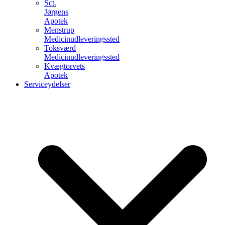
Sct.
Jørgens
Apotek
Menstrup
Medicinudleveringssted
Toksværd
Medicinudleveringssted
Kvægtorvets
Apotek
Serviceydelser